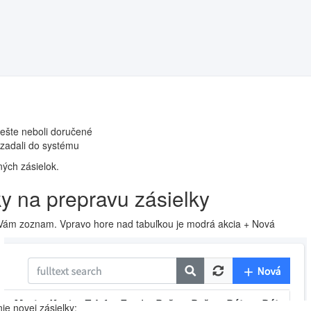
é ešte neboli doručené
e zadali do systému
ných zásielok.
y na prepravu zásielky
sa Vám zoznam. Vpravo hore nad tabuľkou je modrá akcia + Nová
ie novej zásielky: