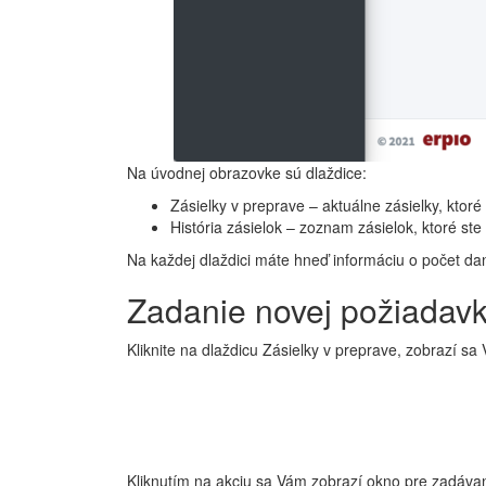
Na úvodnej obrazovke sú dlaždice:
Zásielky v preprave – aktuálne zásielky, ktor
História zásielok – zoznam zásielok, ktoré st
Na každej dlaždici máte hneď informáciu o počet da
Zadanie novej požiadavk
Kliknite na dlaždicu Zásielky v preprave, zobrazí 
Kliknutím na akciu sa Vám zobrazí okno pre zadávan