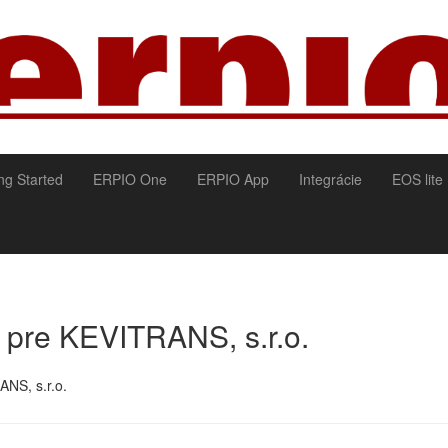
ng Started
ERPIO One
ERPIO App
Integrácie
EOS lite
 pre KEVITRANS, s.r.o.
NS, s.r.o.